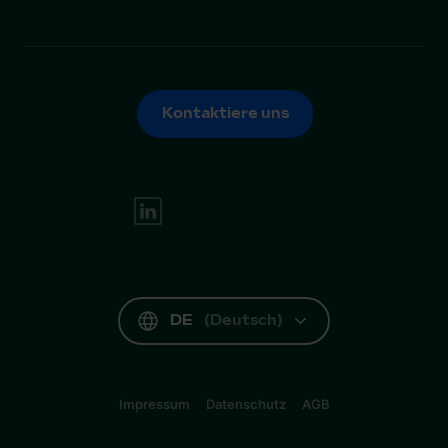
Kontaktiere uns
Kontaktiere uns
DE
(
Deutsch
)
Impressum
Datenschutz
AGB