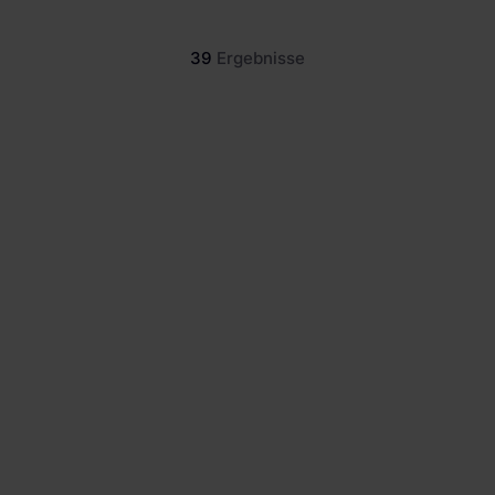
Newsroom
39
Ergebnisse
Referenzen
Investoren
Neu
Karriere
BESS in Bulgarien: Marktüberblick
2026
Bulgarien ist Europas am schnellsten
wachsender BESS-Markt. Erfahre mehr über