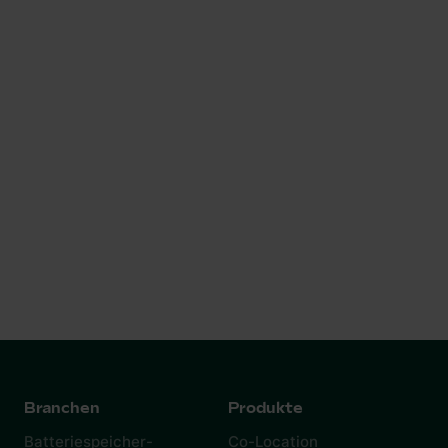
Wir glauben an eine Energie- und Mobilitätszukunft
mit zero Emissionen zu zero Kosten. Willst du mehr
wissen? Tauch ein in unsere Technologien.
Branchen
Produkte
Batteriespeicher-
Co-Location