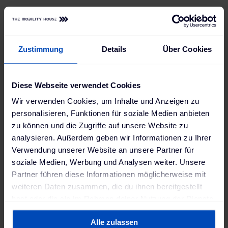
Mehr anzeigen
Einbußen deutlich reduzieren können.
Zustimmung
Details
Über Cookies
Diese Webseite verwendet Cookies
Wir verwenden Cookies, um Inhalte und Anzeigen zu
personalisieren, Funktionen für soziale Medien anbieten
zu können und die Zugriffe auf unsere Website zu
analysieren. Außerdem geben wir Informationen zu Ihrer
Verwendung unserer Website an unsere Partner für
Bidirektionales Laden: Herbert
soziale Medien, Werbung und Analysen weiter. Unsere
Diess im electrive-Interview
Partner führen diese Informationen möglicherweise mit
weiteren Daten zusammen, die du ihnen bereitgestellt
Herbert Diess, Verwaltungsratschef von The
hast oder die sie im Rahmen deiner Nutzung der Dienste
Mobility House, spricht mit electrive über den
gesammelt haben. Weitere Informationen findest du in
Tipping Point bei Vehicle-to-Grid und Vehicle-
Alle zulassen
unserer
Datenschutzerklärung
und unserem
Zum Video-Interview
to-Home.