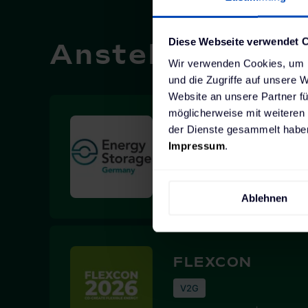
Diese Webseite verwendet 
Anstehende Ev
Wir verwenden Cookies, um I
und die Zugriffe auf unsere 
Website an unsere Partner fü
möglicherweise mit weiteren
der Dienste gesammelt haben
Energy Storage
Impressum
.
BESS
15.-16.09.2026 | Berlin
Ablehnen
FLEXCON
V2G