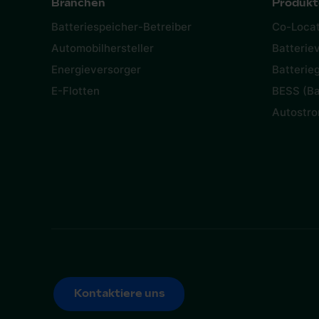
Branchen
Produkt
Batteriespeicher-Betreiber
Co-Locat
Automobilhersteller
Batterie
Energieversorger
Batterie
E-Flotten
BESS (Ba
Autostro
Kontaktiere uns
Kontaktiere uns