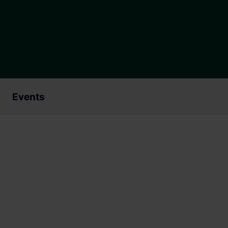
Triff unsere Expert:innen und spri
Lösungen für deine Energieprojekt
Events