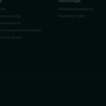
e
Technologie
ion
FlexibilityAggregator
vermarktung
FlexibilityTrader
großspeicher
tteriespeichersysteme)
mtarif eyond