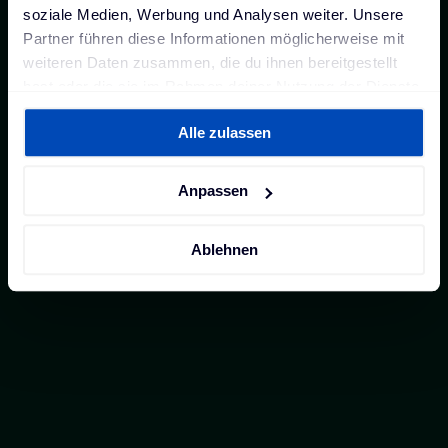
soziale Medien, Werbung und Analysen weiter. Unsere
Partner führen diese Informationen möglicherweise mit
weiteren Daten zusammen, die du ihnen bereitgestellt
hast oder die sie im Rahmen deiner Nutzung der Dienste
gesammelt haben. Weitere Informationen findest du in
Alle zulassen
unserer
Datenschutzerklärung
und unserem
Impressum
.
Anpassen
Ablehnen